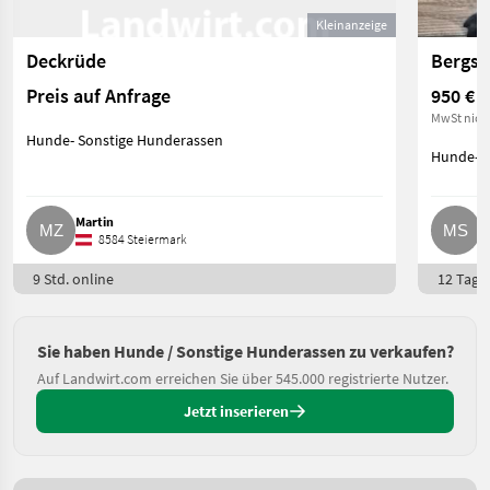
Kleinanzeige
Deckrüde
Bergsp
Preis auf Anfrage
950 €
MwSt nich
Hunde- Sonstige Hunderassen
Hunde- S
Martin
M
8584 Steiermark
9 Std. online
12 Tage 
Sie haben Hunde / Sonstige Hunderassen zu verkaufen?
Auf Landwirt.com erreichen Sie über 545.000 registrierte Nutzer.
Jetzt inserieren