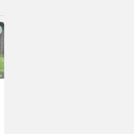
ge
Rückewagen mit Blechwanne für Rasentraktor
150 €
MwSt nicht ausweisbar
Anhänger- Sonstige Anhänger
Robin
3323 Niederösterreich