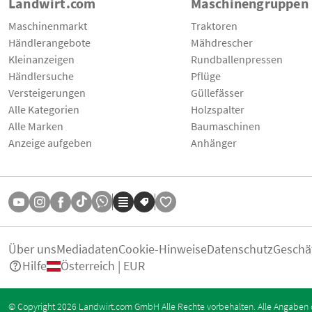
Landwirt.com
Maschinengruppen
Maschinenmarkt
Traktoren
Händlerangebote
Mähdrescher
Kleinanzeigen
Rundballenpressen
Händlersuche
Pflüge
Versteigerungen
Güllefässer
Alle Kategorien
Holzspalter
Alle Marken
Baumaschinen
Anzeige aufgeben
Anhänger
Über uns
Mediadaten
Cookie-Hinweise
Datenschutz
Geschä
Hilfe
Österreich | EUR
© Copyright 2026 Landwirt.com GmbH Alle Rechte vorbehalten. Alle Angaben 