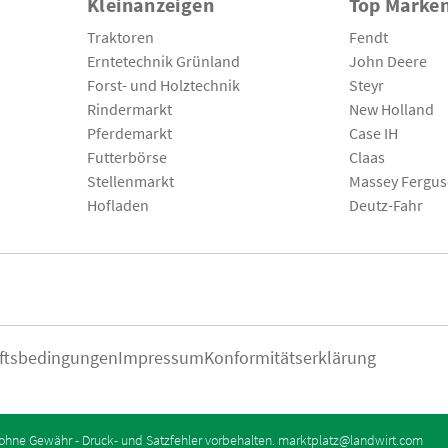
Kleinanzeigen
Top Marke
Traktoren
Fendt
Erntetechnik Grünland
John Deere
Forst- und Holztechnik
Steyr
Rindermarkt
New Holland
Pferdemarkt
Case IH
Futterbörse
Claas
Stellenmarkt
Massey Fergu
Hofladen
Deutz-Fahr
ftsbedingungen
Impressum
Konformitätserklärung
ohne Gewähr - Druck- und Satzfehler vorbehalten.
marktplatz@landwirt.com