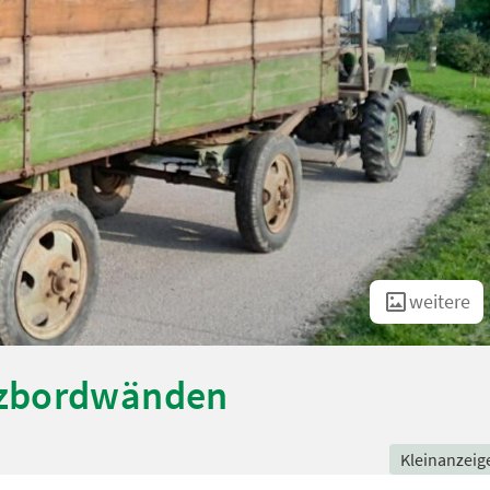
weitere
lzbordwänden
Kleinanzeig