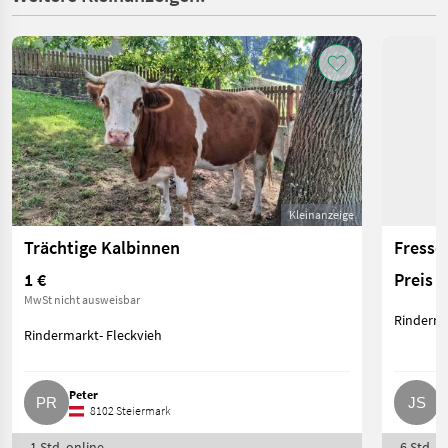
Kleinanzeige
Trächtige Kalbinnen
Fresse
1 €
Preis 
MwSt nicht ausweisbar
Rinderma
Rindermarkt- Fleckvieh
Peter
J
8102 Steiermark
1 Std. online
6 Std. o