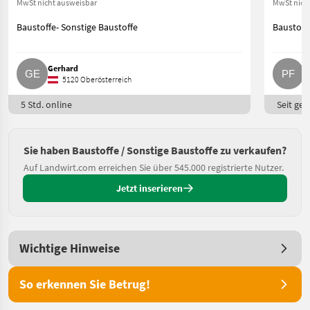
MwSt nicht ausweisbar
MwSt nich
Baustoffe- Sonstige Baustoffe
Baustoff
Gerhard
P
5120 Oberösterreich
5 Std. online
Seit ges
Sie haben Baustoffe / Sonstige Baustoffe zu verkaufen?
Auf Landwirt.com erreichen Sie über 545.000 registrierte Nutzer.
Jetzt inserieren
Wichtige Hinweise
So erkennen Sie Betrug!