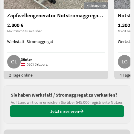
Kleinanzeige
Zapfwellengenerator Notstromaggregat 20 kVA
Notstr
2.800 €
1.300 €
MwSt nicht ausweisbar
MwSt nich
Werkstatt- Stromaggregat
Werkstat
Günter
L
5205 Salzburg
2 Tage online
4 Tage o
Sie haben Werkstatt / Stromaggregat zu verkaufen?
Auf Landwirt.com erreichen Sie über 545.000 registrierte Nutzer.
Jetzt inserieren