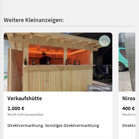
Weitere Kleinanzeigen:
Kleinanzeige
Verkaufshütte
Nirosc
2.000 €
400 €
MwSt nicht ausweisbar
MwSt nich
Direktvermarktung- Sonstiges Direktvermarktung
Direktve