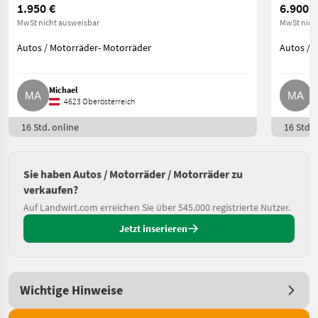
1.950 €
6.900 €
MwSt nicht ausweisbar
MwSt nich
Autos / Motorräder- Motorräder
Autos / 
Michael
M
4623 Oberösterreich
16 Std. online
16 Std. 
Sie haben Autos / Motorräder / Motorräder zu
verkaufen?
Auf Landwirt.com erreichen Sie über 545.000 registrierte Nutzer.
Jetzt inserieren
Wichtige Hinweise