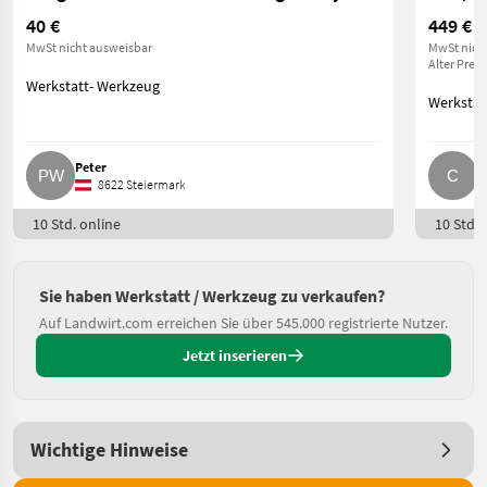
40 €
449 €
MwSt nicht ausweisbar
MwSt nich
Alter Preis
Werkstatt- Werkzeug
Werkstat
Peter
C
8622 Steiermark
10 Std. online
10 Std. 
Sie haben Werkstatt / Werkzeug zu verkaufen?
Auf Landwirt.com erreichen Sie über 545.000 registrierte Nutzer.
Jetzt inserieren
Wichtige Hinweise