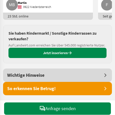
Martin
F.
3922 Niederösterreich
23 Std. online
Seit ges
Sie haben Rindermarkt / Sonstige Rinderrassen zu
verkaufen?
Auf Landwirt.com erreichen Sie über 545.000 registrierte Nutzer.
Jetzt inserieren
Wichtige Hinweise
So erkennen Sie Betrug!
Anfrage senden