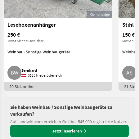
Kleinanzeige
Leseboxenanhänger
Stihl 
250 €
150 €
MwSt nicht ausweisbar
MwSt nich
Weinbau- Sonstige Weinbaugeräte
Weinbau-
Bernhard
A
3125 Niederösterreich
20 Std. online
21 Std. 
Sie haben Weinbau / Sonstige Weinbaugeräte zu
verkaufen?
Auf Landwirt.com erreichen Sie über 545.000 registrierte Nutzer.
Jetzt inserieren