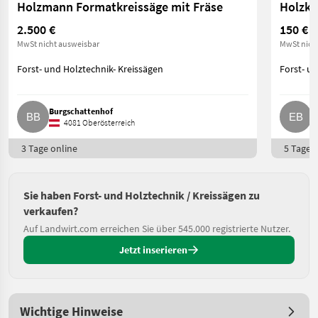
Holzmann Formatkreissäge mit Fräse
Holzkr
2.500 €
150 €
MwSt nicht ausweisbar
MwSt nich
Forst- und Holztechnik- Kreissägen
Forst- u
Burgschattenhof
E
4081 Oberösterreich
3 Tage online
5 Tage o
Sie haben Forst- und Holztechnik / Kreissägen zu
verkaufen?
Auf Landwirt.com erreichen Sie über 545.000 registrierte Nutzer.
Jetzt inserieren
Wichtige Hinweise