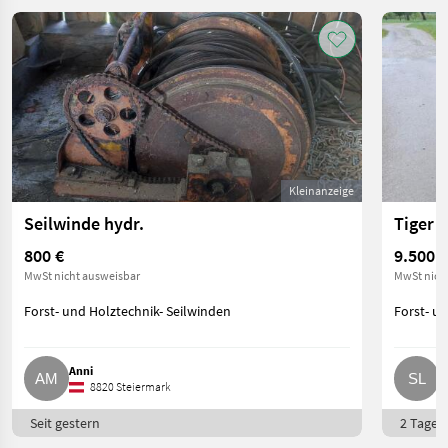
Kleinanzeige
Seilwinde hydr.
Tiger 
800 €
9.500 €
MwSt nicht ausweisbar
MwSt nich
Forst- und Holztechnik- Seilwinden
Forst- u
Anni
S
8820 Steiermark
Seit gestern
2 Tage o