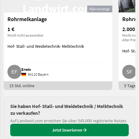
Kleinanzeige
Rohrmelkanlage
Rohrme
1 €
2.000 €
MwSt nicht ausweisbar
MwSt nich
Alter Preis 
Hof- Stall- und Weidetechnik- Melktechnik
Hof- Stal
Erwin
S
94110 Bayern
15 Std. online
5 Tage o
Sie haben Hof- Stall- und Weidetechnik / Melktechnik
zu verkaufen?
Auf Landwirt.com erreichen Sie über 545.000 registrierte Nutzer.
Jetzt inserieren