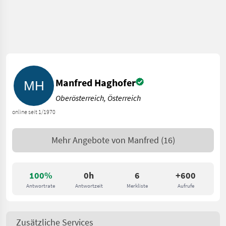
Manfred Haghofer
Oberösterreich, Österreich
online seit 1/1970
Mehr Angebote von
Manfred
(16)
100%
0h
6
+600
Antwortrate
Antwortzeit
Merkliste
Aufrufe
Zusätzliche Services