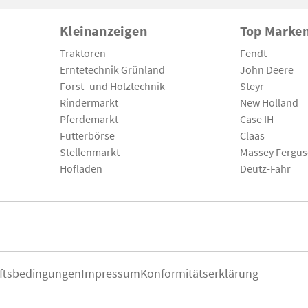
Kleinanzeigen
Top Marke
Traktoren
Fendt
Erntetechnik Grünland
John Deere
Forst- und Holztechnik
Steyr
Rindermarkt
New Holland
Pferdemarkt
Case IH
Futterbörse
Claas
Stellenmarkt
Massey Fergu
Hofladen
Deutz-Fahr
ftsbedingungen
Impressum
Konformitätserklärung