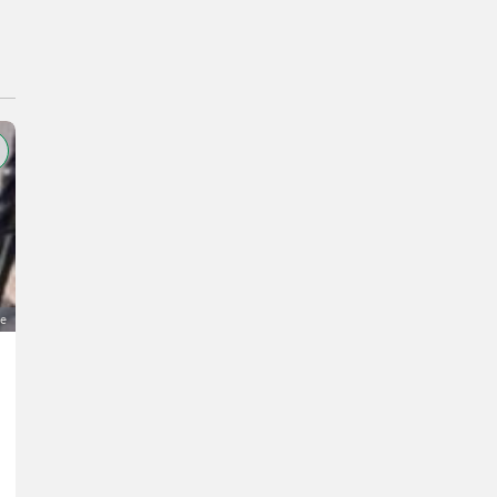
ge
Englisches Kummtgeschirr 4-Spänner Warmblut
Preis auf Anfrage
Pferdemarkt- Ausrüstung