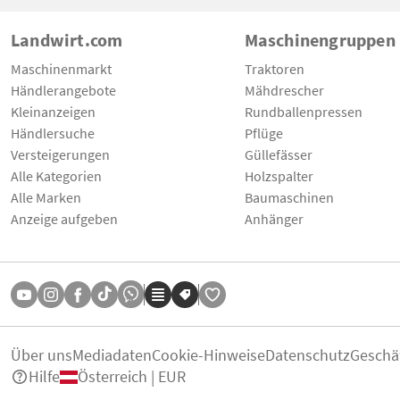
Landwirt.com
Maschinengruppen
Maschinenmarkt
Traktoren
Händlerangebote
Mähdrescher
Kleinanzeigen
Rundballenpressen
Händlersuche
Pflüge
Versteigerungen
Güllefässer
Alle Kategorien
Holzspalter
Alle Marken
Baumaschinen
Anzeige aufgeben
Anhänger
Über uns
Mediadaten
Cookie-Hinweise
Datenschutz
Geschä
Hilfe
Österreich | EUR