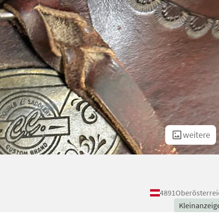
weitere
4891
Oberösterrei
Kleinanzeig