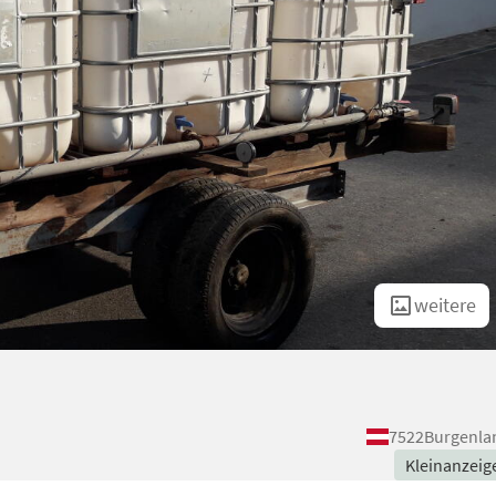
weitere
7522
Burgenla
Kleinanzeig