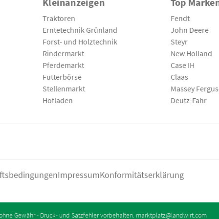
Kleinanzeigen
Top Marke
Traktoren
Fendt
Erntetechnik Grünland
John Deere
Forst- und Holztechnik
Steyr
Rindermarkt
New Holland
Pferdemarkt
Case IH
Futterbörse
Claas
Stellenmarkt
Massey Fergu
Hofladen
Deutz-Fahr
ftsbedingungen
Impressum
Konformitätserklärung
ohne Gewähr - Druck- und Satzfehler vorbehalten.
marktplatz@landwirt.com