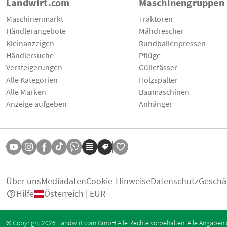
Landwirt.com
Maschinengruppen
Maschinenmarkt
Traktoren
Händlerangebote
Mähdrescher
Kleinanzeigen
Rundballenpressen
Händlersuche
Pflüge
Versteigerungen
Güllefässer
Alle Kategorien
Holzspalter
Alle Marken
Baumaschinen
Anzeige aufgeben
Anhänger
Über uns
Mediadaten
Cookie-Hinweise
Datenschutz
Geschä
Hilfe
Österreich | EUR
© Copyright 2026 Landwirt.com GmbH Alle Rechte vorbehalten. Alle Angaben 