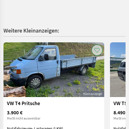
Weitere Kleinanzeigen:
Kleinanzeige
VW T4 Pritsche
VW T5 
3.900 €
8.490 €
MwSt nicht ausweisbar
MwSt nich
Nutzfahrzeuge- Lastwagen (LKW)
Nutzfahr