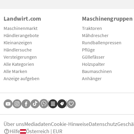
Landwirt.com
Maschinengruppen
Maschinenmarkt
Traktoren
Händlerangebote
Mähdrescher
Kleinanzeigen
Rundballenpressen
Händlersuche
Pflüge
Versteigerungen
Güllefässer
Alle Kategorien
Holzspalter
Alle Marken
Baumaschinen
Anzeige aufgeben
Anhänger
Über uns
Mediadaten
Cookie-Hinweise
Datenschutz
Geschä
Hilfe
Österreich | EUR