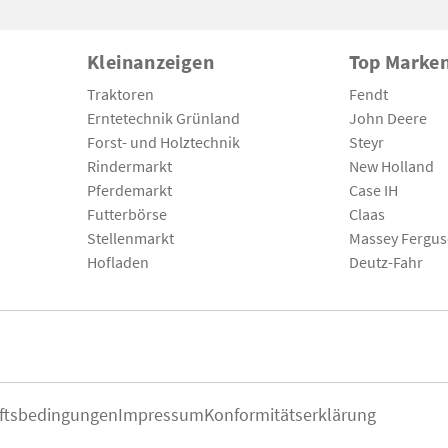
Kleinanzeigen
Top Marke
Traktoren
Fendt
Erntetechnik Grünland
John Deere
Forst- und Holztechnik
Steyr
Rindermarkt
New Holland
Pferdemarkt
Case IH
Futterbörse
Claas
Stellenmarkt
Massey Fergu
Hofladen
Deutz-Fahr
ftsbedingungen
Impressum
Konformitätserklärung