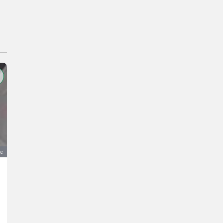
ge
Chrysler Voyager 2,8
3.850 €
MwSt nicht ausweisbar
Autos / Motorräder- Sonstige Autos/Motorräder