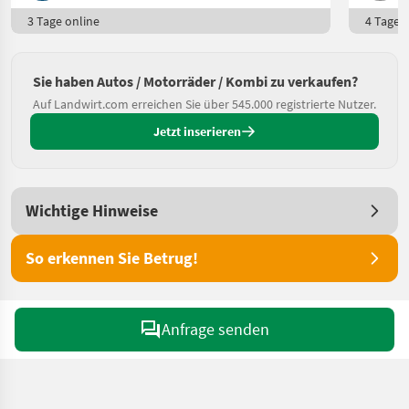
3 Tage online
4 Tage o
Sie haben Autos / Motorräder / Kombi zu verkaufen?
Auf Landwirt.com erreichen Sie über 545.000 registrierte Nutzer.
Jetzt inserieren
Wichtige Hinweise
So erkennen Sie Betrug!
Anfrage senden