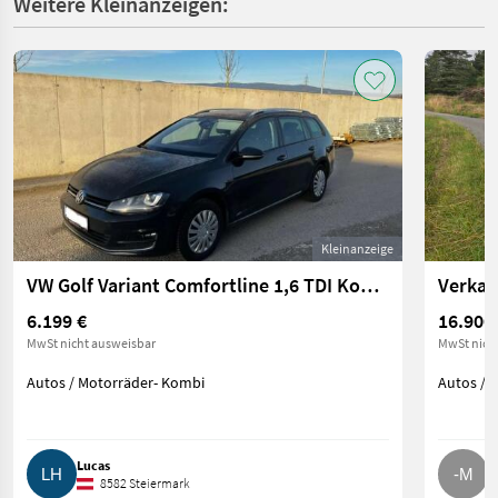
Weitere Kleinanzeigen:
Kleinanzeige
VW Golf Variant Comfortline 1,6 TDI Kombi, Family Van (Golf Variant Comfortline 1,6 TDI)
Verkau
6.199 €
16.900
MwSt nicht ausweisbar
MwSt nich
Autos / Motorräder- Kombi
Autos / 
Lucas
-
8582 Steiermark