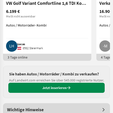
VW Golf Variant Comfortline 1,6 TDI Kombi, Family Van (Golf Variant Comfortline 1,6 TDI)
Verkau
6.199 €
16.900
MwSt nicht ausweisbar
MwSt nich
Autos / Motorräder- Kombi
Autos / 
Lucas
-
8582 Steiermark
3 Tage online
4 Tage o
Sie haben Autos / Motorräder / Kombi zu verkaufen?
Auf Landwirt.com erreichen Sie über 545.000 registrierte Nutzer.
Jetzt inserieren
Wichtige Hinweise