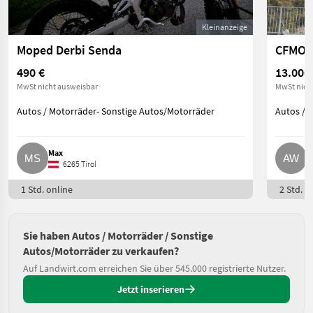
Kleinanzeige
Moped Derbi Senda
490 €
13.000
MwSt nicht ausweisbar
MwSt nich
Autos / Motorräder- Sonstige Autos/Motorräder
Autos / 
Max
A
6265 Tirol
1 Std. online
2 Std. o
Sie haben Autos / Motorräder / Sonstige
Autos/Motorräder zu verkaufen?
Auf Landwirt.com erreichen Sie über 545.000 registrierte Nutzer.
Jetzt inserieren