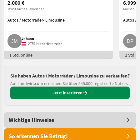
2.000 €
6.999 €
MwSt nicht ausweisbar
MwSt nich
Autos / Motorräder- Limousine
Autos / 
Johann
D
2751 Niederösterreich
1 Std. online
2 Std. o
Sie haben Autos / Motorräder / Limousine zu verkaufen?
Auf Landwirt.com erreichen Sie über 545.000 registrierte Nutzer.
Jetzt inserieren
Wichtige Hinweise
So erkennen Sie Betrug!