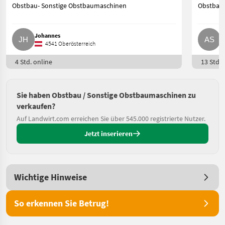
Obstbau- Sonstige Obstbaumaschinen
Obstbau-
Johannes
A
4541 Oberösterreich
4 Std. online
13 Std. 
Sie haben Obstbau / Sonstige Obstbaumaschinen zu
verkaufen?
Auf Landwirt.com erreichen Sie über 545.000 registrierte Nutzer.
Jetzt inserieren
Wichtige Hinweise
So erkennen Sie Betrug!