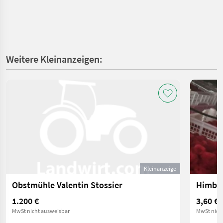
Weitere Kleinanzeigen:
Kleinanzeige
Obstmühle Valentin Stossier
Himbee
1.200 €
3,60 €
MwSt nicht ausweisbar
MwSt nich