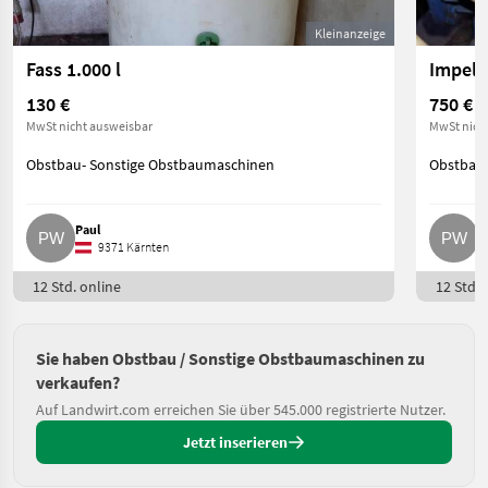
Kleinanzeige
Fass 1.000 l
Impell
130 €
750 €
MwSt nicht ausweisbar
MwSt nich
Obstbau- Sonstige Obstbaumaschinen
Obstbau-
Paul
P
9371 Kärnten
12 Std. online
12 Std. 
Sie haben Obstbau / Sonstige Obstbaumaschinen zu
verkaufen?
Auf Landwirt.com erreichen Sie über 545.000 registrierte Nutzer.
Jetzt inserieren