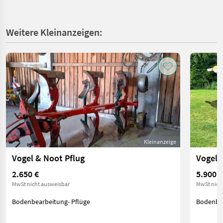
Weitere Kleinanzeigen:
Kleinanzeige
Vogel & Noot Pflug
Vogel 
2.650 €
5.900 €
MwSt nicht ausweisbar
MwSt nich
Bodenbearbeitung- Pflüge
Bodenbea