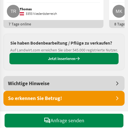
Thomas
M
3353 Niederösterreich
7 Tage online
8 Tage o
Sie haben Bodenbearbeitung / Pflüge zu verkaufen?
Auf Landwirt.com erreichen Sie über 545.000 registrierte Nutzer.
Jetzt inserieren
Wichtige Hinweise
So erkennen Sie Betrug!
Anfrage senden