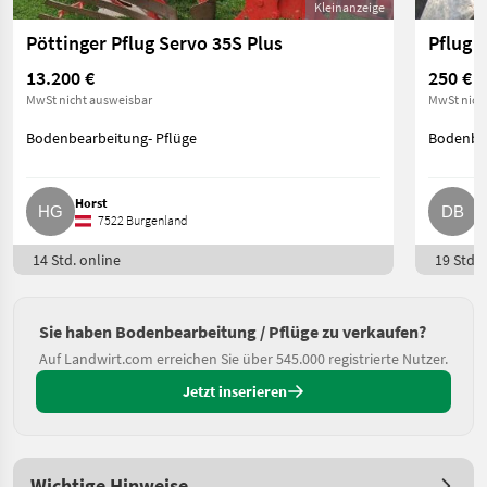
Kleinanzeige
Pöttinger Pflug Servo 35S Plus
Pflug 
13.200 €
250 €
MwSt nicht ausweisbar
MwSt nich
Bodenbearbeitung- Pflüge
Bodenbea
Horst
D
7522 Burgenland
14 Std. online
19 Std. 
Sie haben Bodenbearbeitung / Pflüge zu verkaufen?
Auf Landwirt.com erreichen Sie über 545.000 registrierte Nutzer.
Jetzt inserieren
Wichtige Hinweise