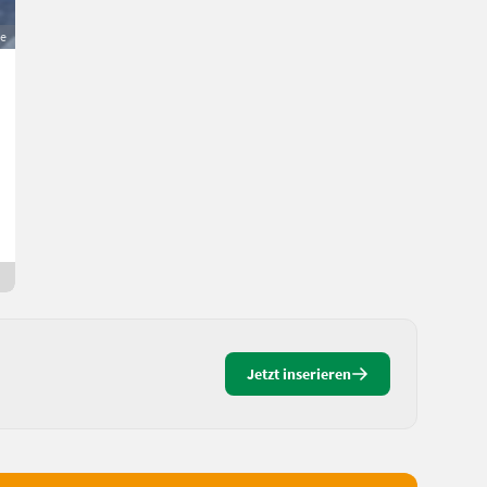
ge
Fliegl TMK 140
21.900 €
MwSt nicht ausweisbar
Anhänger- Kipper
Alois
84437 Bayern
7 Std. online
Jetzt inserieren