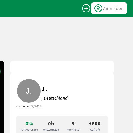
Anmelden
J .
, Deutschland
online seit 2/2026
0%
0h
3
+600
Antwortrate
Antwortzeit
Merkliste
Aufrufe