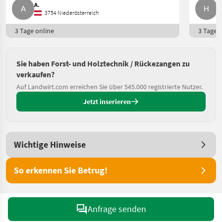
A.
H
3754 Niederösterreich
3 Tage online
3 Tage o
Sie haben Forst- und Holztechnik / Rückezangen zu
verkaufen?
Auf Landwirt.com erreichen Sie über 545.000 registrierte Nutzer.
Jetzt inserieren
Wichtige Hinweise
So erkennen Sie Betrug!
Anfrage senden