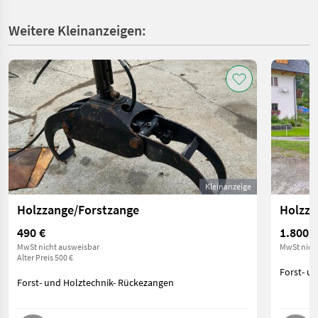
Weitere Kleinanzeigen:
Kleinanzeige
Holzzange/Forstzange
Holzza
490 €
1.800 €
MwSt nicht ausweisbar
MwSt nich
Alter Preis 500 €
Forst- u
Forst- und Holztechnik- Rückezangen