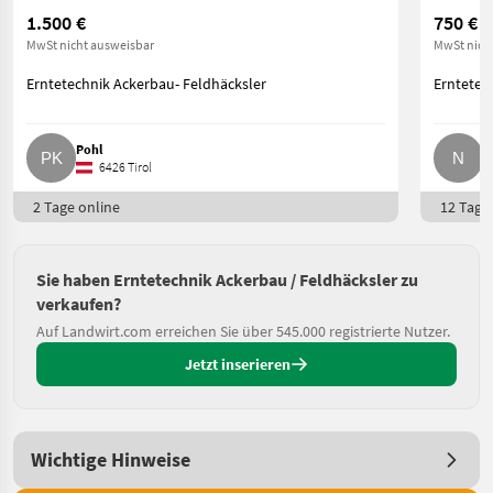
1.500 €
750 €
MwSt nicht ausweisbar
MwSt nich
Erntetechnik Ackerbau- Feldhäcksler
Erntetec
Pohl
N
6426 Tirol
2 Tage online
12 Tage 
Sie haben Erntetechnik Ackerbau / Feldhäcksler zu
verkaufen?
Auf Landwirt.com erreichen Sie über 545.000 registrierte Nutzer.
Jetzt inserieren
Wichtige Hinweise