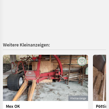
Weitere Kleinanzeigen:
Kleinanzeige
Mex OK
Pöttin