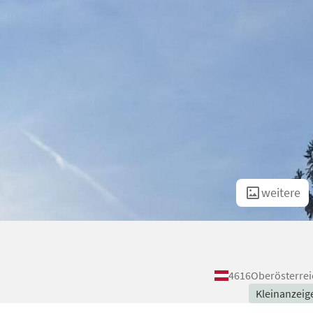
weitere
4616
Oberösterrei
Kleinanzeig