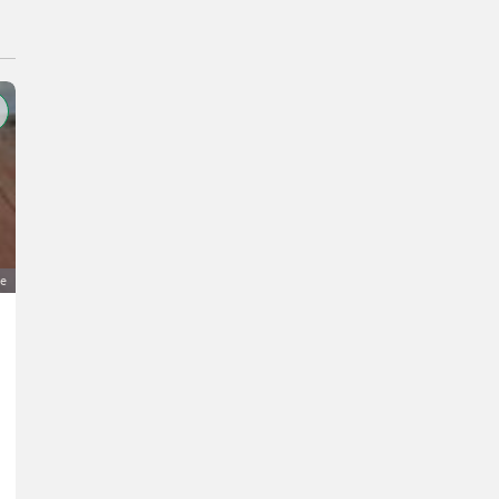
ge
Alter Wohnwagen
500 €
MwSt nicht ausweisbar
Geflügel- Zubehör Geflügelhaltung
Franz
5212 Oberösterreich