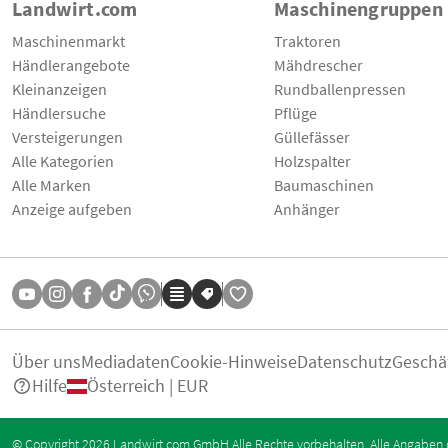
Landwirt.com
Maschinengruppen
Maschinenmarkt
Traktoren
Händlerangebote
Mähdrescher
Kleinanzeigen
Rundballenpressen
Händlersuche
Pflüge
Versteigerungen
Güllefässer
Alle Kategorien
Holzspalter
Alle Marken
Baumaschinen
Anzeige aufgeben
Anhänger
Über uns
Mediadaten
Cookie-Hinweise
Datenschutz
Geschä
Hilfe
Österreich | EUR
© Copyright 2026 Landwirt.com GmbH Alle Rechte vorbehalten. Alle Angaben 