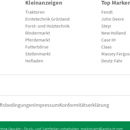
Kleinanzeigen
Top Marke
Traktoren
Fendt
Erntetechnik Grünland
John Deere
Forst- und Holztechnik
Steyr
Rindermarkt
New Holland
Pferdemarkt
Case IH
Futterbörse
Claas
Stellenmarkt
Massey Fergu
Hofladen
Deutz-Fahr
ftsbedingungen
Impressum
Konformitätserklärung
ohne Gewähr - Druck- und Satzfehler vorbehalten.
marktplatz@landwirt.com