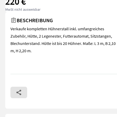
220 €
MwSt nicht ausweisbar
BESCHREIBUNG
Verkaufe kompletten Hühnerstall inkl. umfangreiches
Zubehör, Hütte, 2 Legenester, Futterautomat, Sitzstangen,
Blechunterstand. Hütte ist bis 20 Hühner. Maße: L 3 m, B 2,10
m, H 2,20 m.