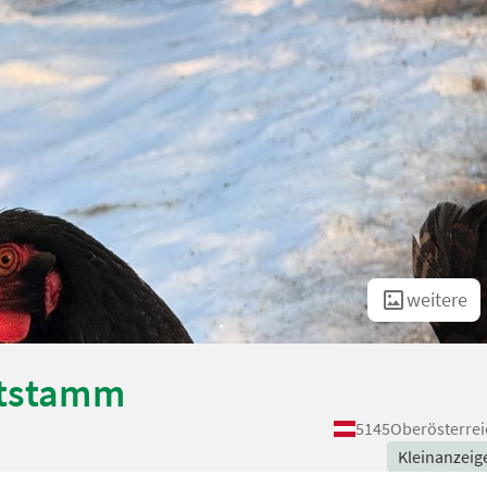
weitere
htstamm
5145
Oberösterrei
Kleinanzeig