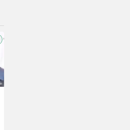
ge
Yokohama Jungtiere
20 €
MwSt nicht ausweisbar
Hühner- Jungtiere