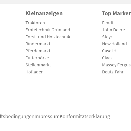
Kleinanzeigen
Top Marke
Traktoren
Fendt
Erntetechnik Grünland
John Deere
Forst- und Holztechnik
Steyr
Rindermarkt
New Holland
Pferdemarkt
Case IH
Futterbörse
Claas
Stellenmarkt
Massey Fergu
Hofladen
Deutz-Fahr
ftsbedingungen
Impressum
Konformitätserklärung