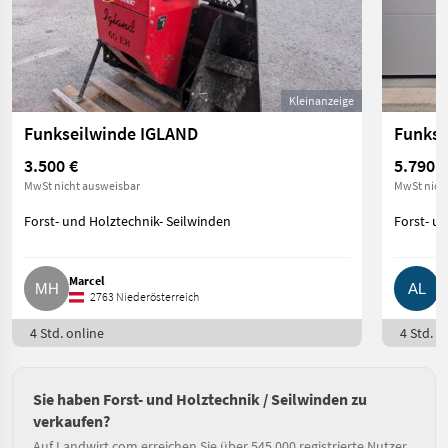
Kleinanzeige
Funkseilwinde IGLAND
Funkse
3.500 €
5.790 €
MwSt nicht ausweisbar
MwSt nich
Forst- und Holztechnik- Seilwinden
Forst- u
Marcel
A
2763 Niederösterreich
4 Std. online
4 Std. o
Sie haben Forst- und Holztechnik / Seilwinden zu
verkaufen?
Auf Landwirt.com erreichen Sie über 545.000 registrierte Nutzer.