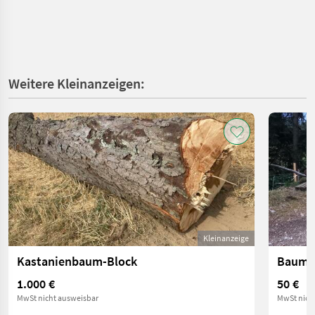
Weitere Kleinanzeigen:
Kleinanzeige
Kastanienbaum-Block
Baums
1.000 €
50 €
MwSt nicht ausweisbar
MwSt nich