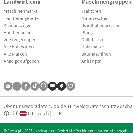
Landwirt.com
Maschinengruppen
Maschinenmarkt
Traktoren
Händlerangebote
Mähdrescher
Kleinanzeigen
Rundballenpressen
Händlersuche
Pflüge
Versteigerungen
Güllefässer
Alle Kategorien
Holzspalter
Alle Marken
Baumaschinen
Anzeige aufgeben
Anhänger
Über uns
Mediadaten
Cookie-Hinweise
Datenschutz
Geschä
Hilfe
Österreich | EUR
© Copyright 2026 Landwirt.com GmbH Alle Rechte vorbehalten. Alle Angaben 