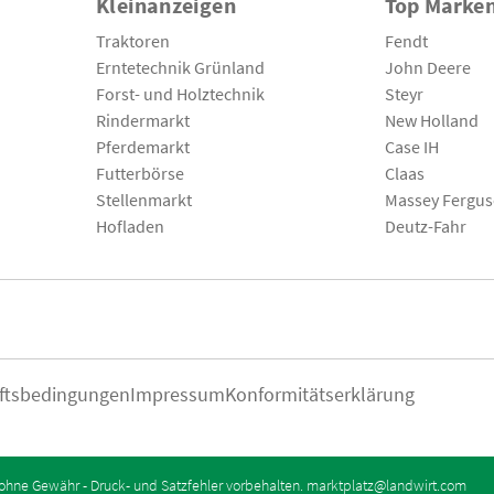
Kleinanzeigen
Top Marke
Traktoren
Fendt
Erntetechnik Grünland
John Deere
Forst- und Holztechnik
Steyr
Rindermarkt
New Holland
Pferdemarkt
Case IH
Futterbörse
Claas
Stellenmarkt
Massey Fergu
Hofladen
Deutz-Fahr
ftsbedingungen
Impressum
Konformitätserklärung
ohne Gewähr - Druck- und Satzfehler vorbehalten.
marktplatz@landwirt.com