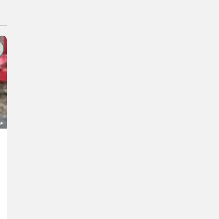
ge
Zwangsmischer Diem (Made in Austria)
2.590 €
MwSt nicht ausweisbar
Haus und Garten- Haushaltsgeräte
M.
4812 Oberösterreich