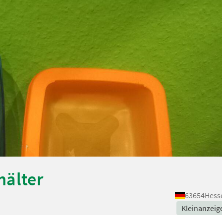
hälter
63654
Hess
Kleinanzeig