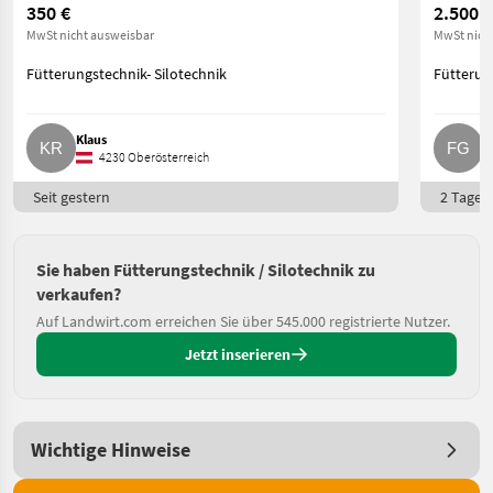
350 €
2.500 €
MwSt nicht ausweisbar
MwSt nich
Fütterungstechnik- Silotechnik
Fütterun
Klaus
F
4230 Oberösterreich
Seit gestern
2 Tage o
Sie haben Fütterungstechnik / Silotechnik zu
verkaufen?
Auf Landwirt.com erreichen Sie über 545.000 registrierte Nutzer.
Jetzt inserieren
Wichtige Hinweise