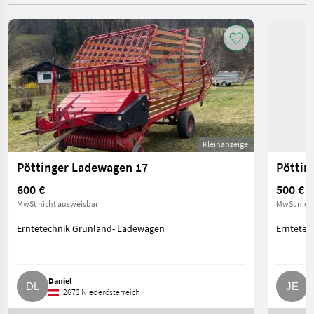
Kleinanzeige
Pöttinger Ladewagen 17
Pöttin
600 €
500 €
MwSt nicht ausweisbar
MwSt nich
Erntetechnik Grünland- Ladewagen
Erntetec
Daniel
J
2673 Niederösterreich