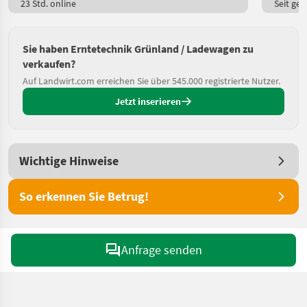
23 Std. online
Seit ges
Sie haben Erntetechnik Grünland / Ladewagen zu
verkaufen?
Auf Landwirt.com erreichen Sie über 545.000 registrierte Nutzer.
Jetzt inserieren
Wichtige Hinweise
So erkennen Sie Betrug!
Anfrage senden