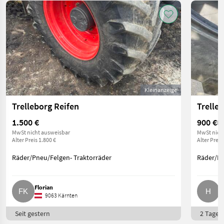
Kleinanzeige
Trelleborg Reifen
Trelle
1.500 €
900 €
Pr
MwSt nicht ausweisbar
MwSt nich
Alter Preis 1.800 €
Alter Preis
Räder/Pneu/Felgen- Traktorräder
Räder/Pn
Florian
H
9063 Kärnten
Seit gestern
2 Tage o