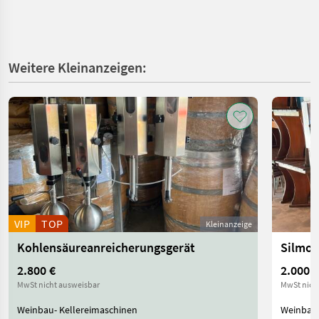
Weitere Kleinanzeigen:
VIP
TOP
Kleinanzeige
Kohlensäureanreicherungsgerät
Silmo 
2.800 €
2.000 €
MwSt nicht ausweisbar
MwSt nich
Weinbau- Kellereimaschinen
Weinbau-