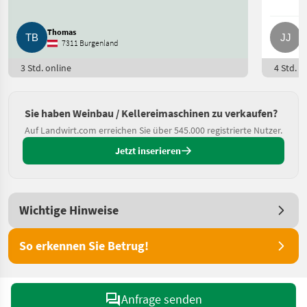
Thomas
J
7311 Burgenland
3 Std. online
4 Std. o
Sie haben Weinbau / Kellereimaschinen zu verkaufen?
Auf Landwirt.com erreichen Sie über 545.000 registrierte Nutzer.
Jetzt inserieren
Wichtige Hinweise
So erkennen Sie Betrug!
Anfrage senden