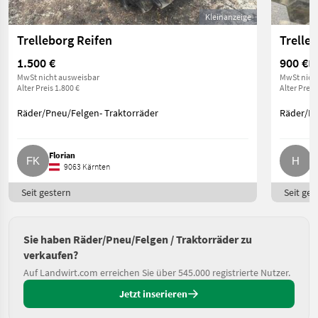
Kleinanzeige
Trelleborg Reifen
Trelle
1.500 €
900 €
Pr
MwSt nicht ausweisbar
MwSt nich
Alter Preis 1.800 €
Alter Preis
Räder/Pneu/Felgen- Traktorräder
Räder/Pn
Florian
H
9063 Kärnten
Seit gestern
Seit ges
Sie haben Räder/Pneu/Felgen / Traktorräder zu
verkaufen?
Auf Landwirt.com erreichen Sie über 545.000 registrierte Nutzer.
Jetzt inserieren