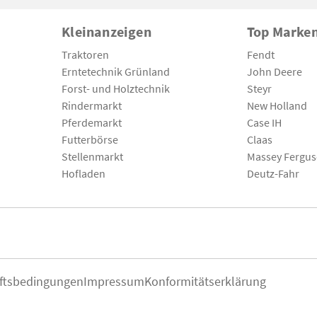
Kleinanzeigen
Top Marke
Traktoren
Fendt
Erntetechnik Grünland
John Deere
Forst- und Holztechnik
Steyr
Rindermarkt
New Holland
Pferdemarkt
Case IH
Futterbörse
Claas
Stellenmarkt
Massey Fergu
Hofladen
Deutz-Fahr
ftsbedingungen
Impressum
Konformitätserklärung