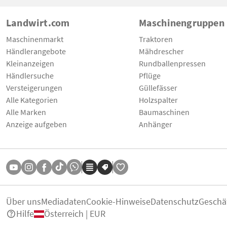
Landwirt.com
Maschinengruppen
Maschinenmarkt
Traktoren
Händlerangebote
Mähdrescher
Kleinanzeigen
Rundballenpressen
Händlersuche
Pflüge
Versteigerungen
Güllefässer
Alle Kategorien
Holzspalter
Alle Marken
Baumaschinen
Anzeige aufgeben
Anhänger
Über uns
Mediadaten
Cookie-Hinweise
Datenschutz
Geschä
Hilfe
Österreich | EUR