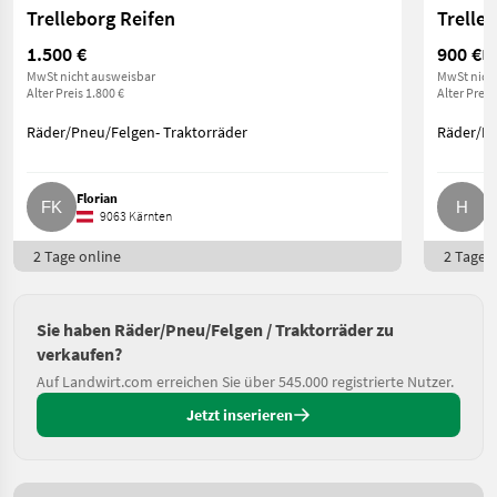
Trelleborg Reifen
Trelle
1.500 €
900 €
Pr
MwSt nicht ausweisbar
MwSt nich
Alter Preis 1.800 €
Alter Preis
Räder/Pneu/Felgen- Traktorräder
Räder/Pn
Florian
H
9063 Kärnten
2 Tage online
2 Tage o
Sie haben Räder/Pneu/Felgen / Traktorräder zu
verkaufen?
Auf Landwirt.com erreichen Sie über 545.000 registrierte Nutzer.
Jetzt inserieren