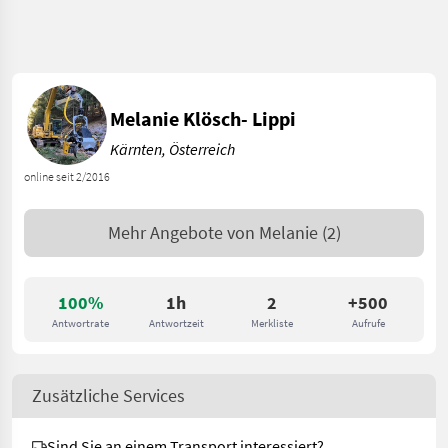
Melanie Klösch- Lippi
Kärnten, Österreich
online seit 2/2016
Mehr Angebote von
Melanie
(2)
100%
1h
2
+500
Antwortrate
Antwortzeit
Merkliste
Aufrufe
Zusätzliche Services
Sind Sie an einem Transport interessiert?