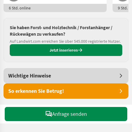
6 Std. online
9 Std. o
Sie haben Forst- und Holztechnik / Forstanhänger /
Rückewägen zu verkaufen?
Auf Landwirt.com erreichen Sie über 545.000 registrierte Nutzer.
Jetzt inserieren
Wichtige Hinweise
So erkennen Sie Betrug!
Anfrage senden