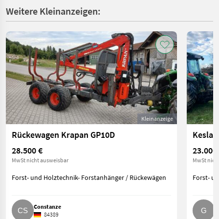
Weitere Kleinanzeigen:
Kleinanzeige
Rückewagen Krapan GP10D
Kesla 
28.500 €
23.000
MwSt nicht ausweisbar
MwSt nich
Forst- und Holztechnik- Forstanhänger / Rückewägen
Forst- u
Constanze
G
84389