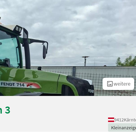
weitere
m 3
9412
Kärnt
Kleinanzeig