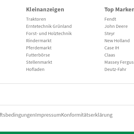
Kleinanzeigen
Top Marke
Traktoren
Fendt
Erntetechnik Grünland
John Deere
Forst- und Holztechnik
Steyr
Rindermarkt
New Holland
Pferdemarkt
Case IH
Futterbörse
Claas
Stellenmarkt
Massey Fergu
Hofladen
Deutz-Fahr
ftsbedingungen
Impressum
Konformitätserklärung