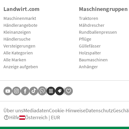
Landwirt.com
Maschinengruppen
Maschinenmarkt
Traktoren
Händlerangebote
Mähdrescher
Kleinanzeigen
Rundballenpressen
Händlersuche
Pflüge
Versteigerungen
Güllefässer
Alle Kategorien
Holzspalter
Alle Marken
Baumaschinen
Anzeige aufgeben
Anhänger
Über uns
Mediadaten
Cookie-Hinweise
Datenschutz
Geschä
Hilfe
Österreich | EUR