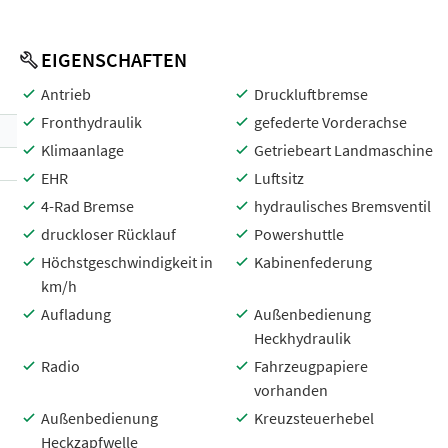
EIGENSCHAFTEN
Antrieb
Druckluftbremse
Fronthydraulik
gefederte Vorderachse
Klimaanlage
Getriebeart Landmaschine
EHR
Luftsitz
4-Rad Bremse
hydraulisches Bremsventil
druckloser Rücklauf
Powershuttle
Höchstgeschwindigkeit in
Kabinenfederung
km/h
Aufladung
Außenbedienung
Heckhydraulik
Radio
Fahrzeugpapiere
vorhanden
Außenbedienung
Kreuzsteuerhebel
Heckzapfwelle