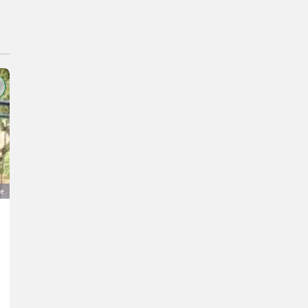
ge
Fendt Xylon 524
33.000 €
MwSt nicht ausweisbar
Traktoren- Standard Traktoren
Florian