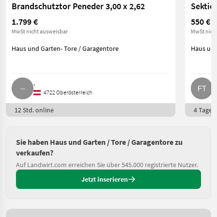
Brandschutztor Peneder 3,00 x 2,62
Sektio
1.799 €
550 €
MwSt nicht ausweisbar
MwSt nich
Haus und Garten- Tore / Garagentore
Haus und
-
F
4722 Oberösterreich
12 Std. online
4 Tage o
Sie haben Haus und Garten / Tore / Garagentore zu
verkaufen?
Auf Landwirt.com erreichen Sie über 545.000 registrierte Nutzer.
Jetzt inserieren