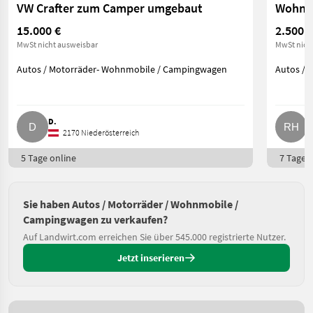
VW Crafter zum Camper umgebaut
Wohnwa
15.000 €
2.500 €
MwSt nicht ausweisbar
MwSt nich
Autos / Motorräder- Wohnmobile / Campingwagen
Autos / 
D.
R
2170 Niederösterreich
5 Tage online
7 Tage o
Sie haben Autos / Motorräder / Wohnmobile /
Campingwagen zu verkaufen?
Auf Landwirt.com erreichen Sie über 545.000 registrierte Nutzer.
Jetzt inserieren