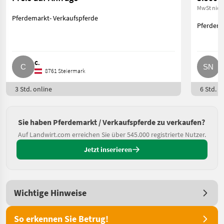
MwSt nich
Pferdemarkt- Verkaufspferde
Pferdema
C.
S
8761 Steiermark
3 Std. online
6 Std. o
Sie haben Pferdemarkt / Verkaufspferde zu verkaufen?
Auf Landwirt.com erreichen Sie über 545.000 registrierte Nutzer.
Jetzt inserieren
Wichtige Hinweise
So erkennen Sie Betrug!