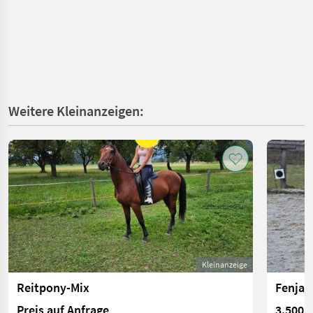
Weitere Kleinanzeigen:
Kleinanzeige
Reitpony-Mix
Fenja 
Preis auf Anfrage
3.500 €