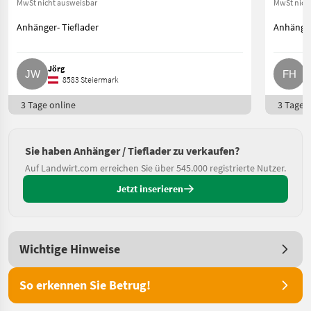
MwSt nicht ausweisbar
MwSt nich
Anhänger- Tieflader
Anhänger
Jörg
F
8583 Steiermark
3 Tage online
3 Tage o
Sie haben Anhänger / Tieflader zu verkaufen?
Auf Landwirt.com erreichen Sie über 545.000 registrierte Nutzer.
Jetzt inserieren
Wichtige Hinweise
So erkennen Sie Betrug!