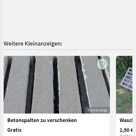
Weitere Kleinanzeigen:
Kleinanzeige
Betonspalten zu verschenken
Waschb
Gratis
2,50 €
MwSt nich