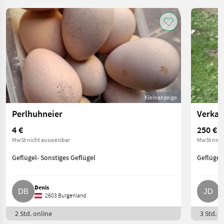
Kleinanzeige
Perlhuhneier
Verkau
4 €
250 €
MwSt nicht ausweisbar
MwSt nich
Geflügel- Sonstiges Geflügel
Geflügel-
Denis
J
2603 Burgenland
2 Std. online
3 Std. o