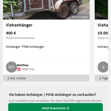
Kleinanzeige
Viehanhänger
Viehan
400 €
15.000
MwSt nicht ausweisbar
MwSt nich
Anhänger- PKW-Anhänger
Anhänge
Matthias
S
6130 Tirol
2 Std. online
2 Tage o
Sie haben Anhänger / PKW-Anhänger zu verkaufen?
Auf Landwirt.com erreichen Sie über 545.000 registrierte Nutzer.
Jetzt inserieren