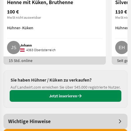
Henne mit Küken, Bruthenne
100 €
110 €
MwSt nicht ausweisbar
MwSt nich
Hühner- Küken
Hühner-
Johann
E
4363 Oberösterreich
15 Std. online
Seit ges
Sie haben Hühner / Küken zu verkaufen?
Auf Landwirt.com erreichen Sie über 545.000 registrierte Nutzer.
Jetzt inserieren
Wichtige Hinweise